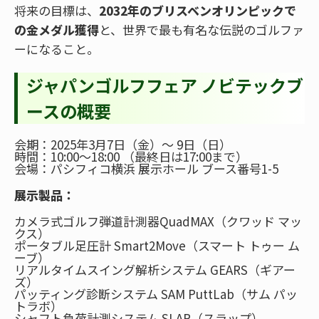
将来の目標は、
2032年のブリスベンオリンピックで
の金メダル獲得
と、世界で最も有名な伝説のゴルファ
ーになること。
ジャパンゴルフフェア ノビテックブ
ースの概要
会期：2025年3月7日（金）～ 9日（日）
時間：10:00～18:00 （最終日は17:00まで）
会場：パシフィコ横浜 展示ホール ブース番号1-5
展示製品：
カメラ式ゴルフ弾道計測器QuadMAX（クワッド マッ
クス）
ポータブル足圧計 Smart2Move（スマート トゥー ム
ーブ）
リアルタイムスイング解析システム GEARS（ギアー
ズ）
パッティング診断システム SAM PuttLab（サム パッ
トラボ）
シャフト負荷計測システム SLAP（スラップ）