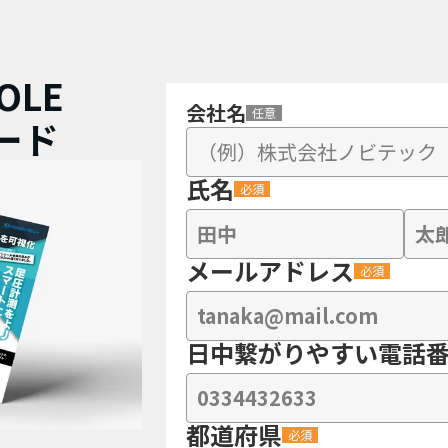
SOLE
会社名
任意
ード
氏名
必須
メールアドレス
必須
日中繋がりやすい電話
都道府県
必須